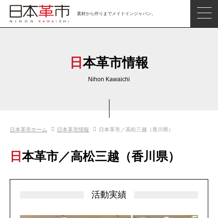
素材から作りまでメイドインジャパン。
ジャパンレザーアイテム
日本の革
日本革市情報
日本革市情報
Nihon Kawaichi
日本のタンナー
日本の皮革製品メーカー
日本革市ホーム
日本革市情報
日本革市／高松三越（香川県）
革市通信
日本の革の良さを知ろう
日本革市／高松三越（香川県）
お問い合わせ
閲覧したアイテム
活動実績