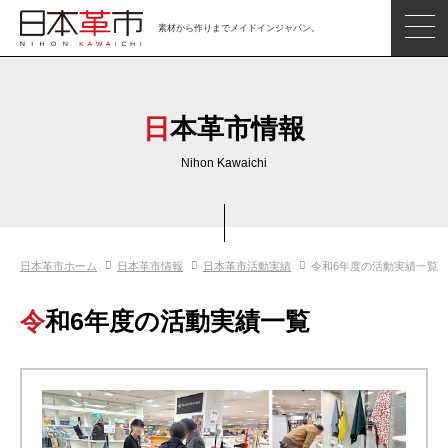
素材から作りまでメイドインジャパン。
ジャパンレザーアイテム
日本の革
日本革市情報
日本革市情報
Nihon Kawaichi
日本のタンナー
日本の皮革製品メーカー
日本革市ホーム
日本革市情報
日本革市活動実績
令和6年度の活動実績一覧
革市通信
日本の革の良さを知ろう
令和6年度の活動実績一覧
お問い合わせ
閲覧したアイテム