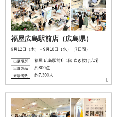
福屋広島駅前店（広島県）
9月12日（木）～9月18日（水）（7日間）
福屋 広島駅前店 1階 吹き抜け広場
出展場所
約800点
出展製品
約7,300人
来場者数