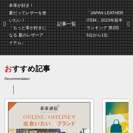
本革が好き！
夏だってレザーを使
「JAPAN LEATHER
いたい！
ITEM」2023年前半
記事一覧
「もっと革が好きに
ランキング 第2回
なる 夏のレザーア
5位から1位
イテム」
おすすめ記事
Recommendation