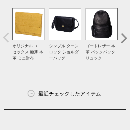
オリジナル ユニ
シンプル ターン
ゴートレザー 本
総手
セックス 極薄 本
ロック ショルダ
革 バックパック
バン
革 ミニ財布
ーバッグ
リュック
入れ
ス
最近チェックしたアイテム