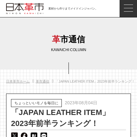
素材から作りまでメイドインジャパン。
ジャパンレザーアイテム
日本の革
革市通信
日本革市情報
KAWAICHI COLUMN
日本のタンナー
日本の皮革製品メーカー
日本革市ホーム
革市通信
「JAPAN LEATHER ITEM」2023年前半ランキング！
革市通信
日本の革の良さを知ろう
2023年08月04日
ちょっといいモノを毎日に
お問い合わせ
「JAPAN LEATHER ITEM」
閲覧したアイテム
2023年前半ランキング！