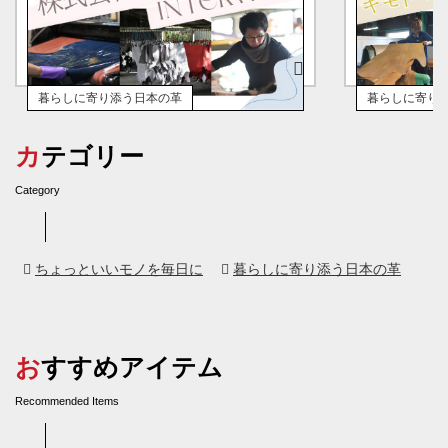
暮らしに寄り添う日本の革
暮らしに寄り
2026年02月20日
2026年02月1
カテゴリー
「靴」で鍛えたなめしと加工「日本らし
日本でも、世
さ」を仲間と一緒に探したい「株式会社 金
足場を整え可
Category
梅」
レザーワーク
ちょっといいモノを毎日に
暮らしに寄り添う日本の革
おすすめアイテム
Recommended Items