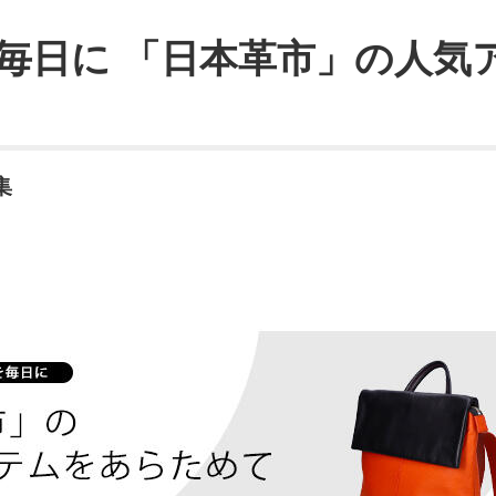
毎日に 「日本革市」の人気
集