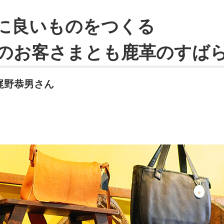
に良いものをつくる
のお客さまとも鹿革のすば
s／梶野恭男さん