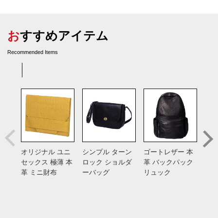
おすすめアイテム
Recommended Items
オリジナル ユニ
シンプル ターン
ゴートレザー 本
総手
セックス 極薄 本
ロック ショルダ
革 バックパック
バン
革 ミニ財布
ーバッグ
リュック
入れ
ス