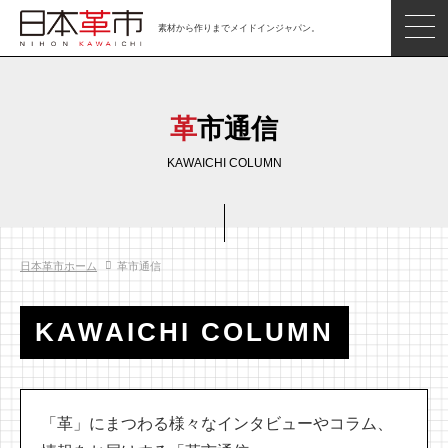
素材から作りまでメイドインジャパン。
ジャパンレザーアイテム
日本の革
革市通信
日本革市情報
KAWAICHI COLUMN
日本のタンナー
日本の皮革製品メーカー
日本革市ホーム
革市通信
革市通信
日本の革の良さを知ろう
KAWAICHI COLUMN
お問い合わせ
閲覧したアイテム
「革」にまつわる様々なインタビューやコラム、