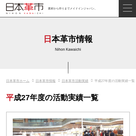
素材から作りまでメイドインジャパン。
ジャパンレザーアイテム
日本の革
日本革市情報
日本革市情報
Nihon Kawaichi
日本のタンナー
日本の皮革製品メーカー
日本革市ホーム
日本革市情報
日本革市活動実績
平成27年度の活動実績一覧
革市通信
日本の革の良さを知ろう
平成27年度の活動実績一覧
お問い合わせ
閲覧したアイテム