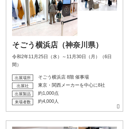
そごう横浜店（神奈川県）
令和2年11月25日（水）～11月30日（月）（6日
間）
そごう横浜店 8階 催事場
出展場所
東京・関西メーカーを中心に8社
出展社
約1,000点
出展製品
約4,000人
来場者数