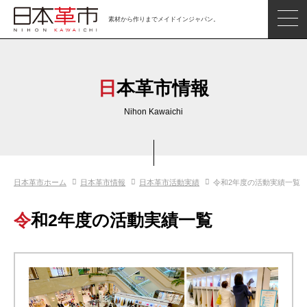
素材から作りまでメイドインジャパン。
ジャパンレザーアイテム
日本の革
日本革市情報
日本革市情報
Nihon Kawaichi
日本のタンナー
日本の皮革製品メーカー
日本革市ホーム
日本革市情報
日本革市活動実績
令和2年度の活動実績一覧
革市通信
日本の革の良さを知ろう
令和2年度の活動実績一覧
お問い合わせ
閲覧したアイテム