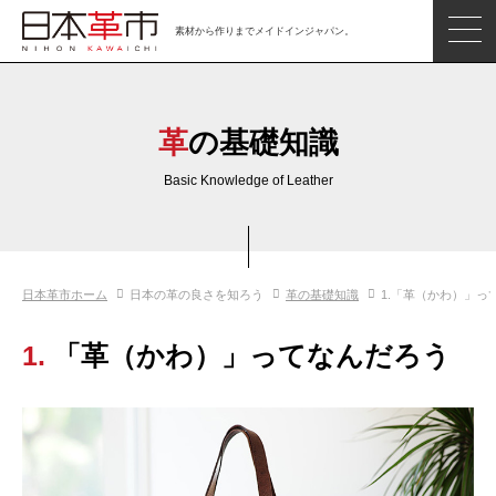
素材から作りまでメイドインジャパン。
ジャパンレザーアイテム
日本の革
革の基礎知識
日本革市情報
Basic Knowledge of Leather
日本のタンナー
日本の皮革製品メーカー
日本革市ホーム
日本の革の良さを知ろう
革の基礎知識
1.「革（かわ）」っ
革市通信
日本の革の良さを知ろう
1. 「革（かわ）」ってなんだろう
お問い合わせ
閲覧したアイテム