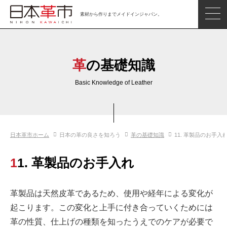
素材から作りまでメイドインジャパン。
ジャパンレザーアイテム
日本の革
革の基礎知識
日本革市情報
Basic Knowledge of Leather
日本のタンナー
日本の皮革製品メーカー
日本革市ホーム
日本の革の良さを知ろう
革の基礎知識
11. 革製品のお手入
革市通信
日本の革の良さを知ろう
11. 革製品のお手入れ
お問い合わせ
革製品は天然皮革であるため、使用や経年による変化が
閲覧したアイテム
起こります。この変化と上手に付き合っていくためには
革の性質、仕上げの種類を知ったうえでのケアが必要で