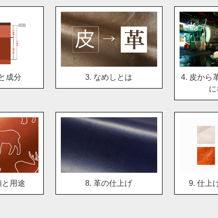
造と成分
3. なめしとは
4. 皮か
に
類と用途
8. 革の仕上げ
9. 仕