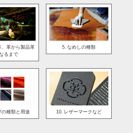
ら革、革から製品革
5. なめしの種類
なるまで
上げの種類と用途
10. レザーマークなど