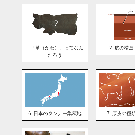
1.「革（かわ）」ってなん
2. 皮の構
だろう
6. 日本のタンナー集積地
7. 原皮の種