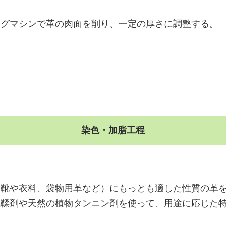
ングマシンで革の肉面を削り、一定の厚さに調整する。
染色・加脂工程
（靴や衣料、袋物用革など）にもっとも適した性質の革
成鞣剤や天然の植物タンニン剤を使って、用途に応じた