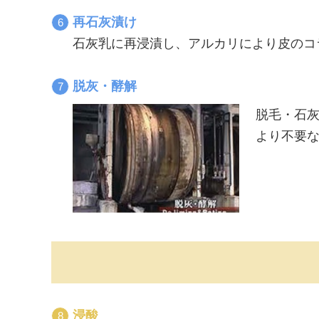
再石灰漬け
石灰乳に再浸漬し、アルカリにより皮のコ
脱灰・酵解
脱毛・石
より不要
浸酸