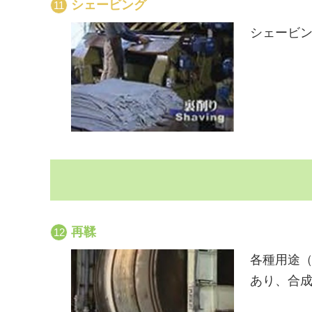
シェービング
シェービ
再鞣
各種用途
あり、合