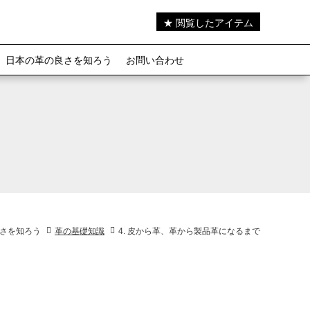
★ 閲覧したアイテム
日本の革の良さを知ろう
お問い合わせ
さを知ろう
革の基礎知識
4. 皮から革、革から製品革になるまで