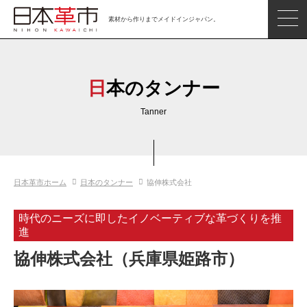
素材から作りまでメイドインジャパン。
ジャパンレザーアイテム
日本の革
日本のタンナー
日本革市情報
Tanner
日本のタンナー
日本の皮革製品メーカー
日本革市ホーム
日本のタンナー
協伸株式会社
革市通信
日本の革の良さを知ろう
時代のニーズに即したイノベーティブな革づくりを推
進
お問い合わせ
協伸株式会社（兵庫県姫路市）
閲覧したアイテム