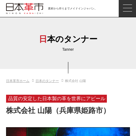
素材から作りまでメイドインジャパン。
ジャパンレザーアイテム
日本の革
日本のタンナー
日本革市情報
Tanner
日本のタンナー
日本の皮革製品メーカー
日本革市ホーム
日本のタンナー
株式会社 山陽
革市通信
日本の革の良さを知ろう
品質の安定した日本製の革を世界にアピール
お問い合わせ
株式会社 山陽（兵庫県姫路市）
閲覧したアイテム