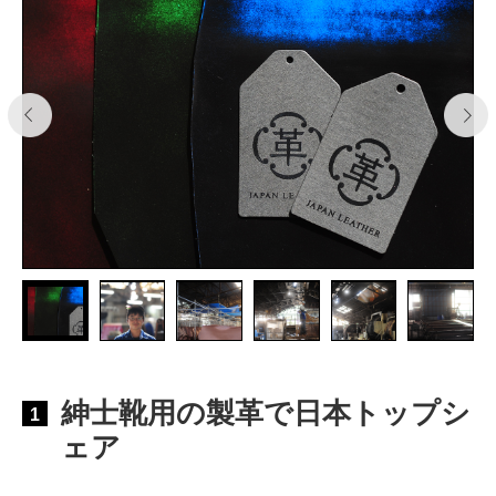
紳士靴用の製革で日本トップシ
1
ェア