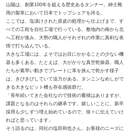
山陽は、創業100年を超える歴史あるタンナー。紳士靴
用の製革において日本でトップシェアを誇る。
ここでは、塩漬けされた原皮の処理から仕上げまで、す
べての工程を自社工場で行っている。敷地内の南から北
へ工程が進み、大勢の職人がそれぞれの作業に真剣な表
情で打ち込んでいる。
大きな工場には、よそではお目にかかることの少ない機
器も多くある。たとえば、大がかりな真空乾燥器。職人
たちが素早い動きでプレートに革を挟んで乾かす様子
は、きびきびしていて迫力がある。タンニンなめしがで
きる大きなピット槽も存在感抜群だ。
「長年続いてきた会社なので技術の蓄積はありますが、
課題となるのはそれらの継承です。嬉しいことに、新卒
採用も少しずつ増え始めているので、徐々に伝えていけ
ればと思っています」
そう語るのは、同社の塩田和也さん。お客様のニーズに