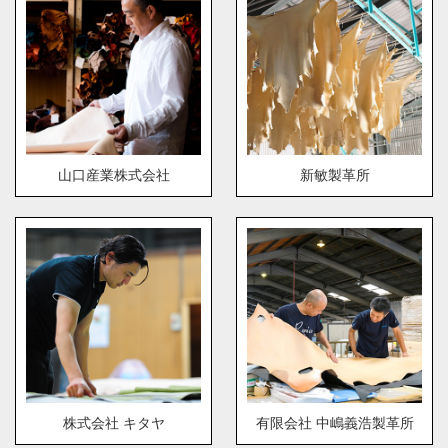
山口産業株式会社
新敏製革所
株式会社 キタヤ
有限会社 中嶋義浩製革所