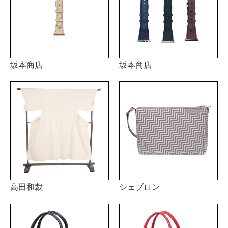
坂本商店
坂本商店
高田和裁
シェブロン