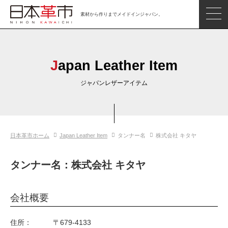
素材から作りまでメイドインジャパン。
ジャパンレザーアイテム
日本の革
Japan Leather Item
日本革市情報
ジャパンレザーアイテム
日本のタンナー
日本の皮革製品メーカー
日本革市ホーム
Japan Leather Item
タンナー名
株式会社 キタヤ
革市通信
日本の革の良さを知ろう
タンナー名：株式会社 キタヤ
お問い合わせ
会社概要
閲覧したアイテム
住所：
〒679-4133