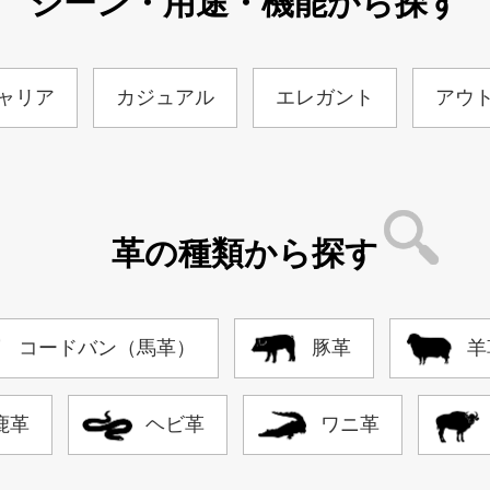
シーン・用途・機能から探す
ャリア
カジュアル
エレガント
アウ
革の種類から探す
コードバン（馬革）
豚革
羊
鹿革
ヘビ革
ワニ革