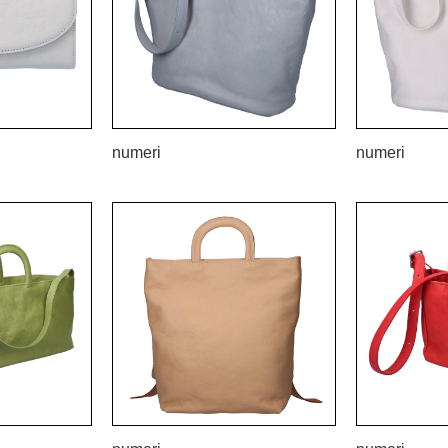
numeri
numeri