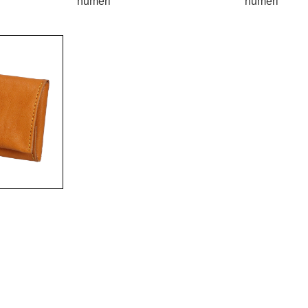
numeri
numeri