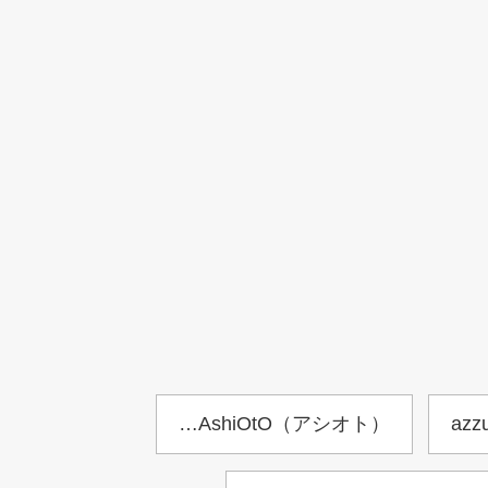
…AshiOtO（アシオト）
az