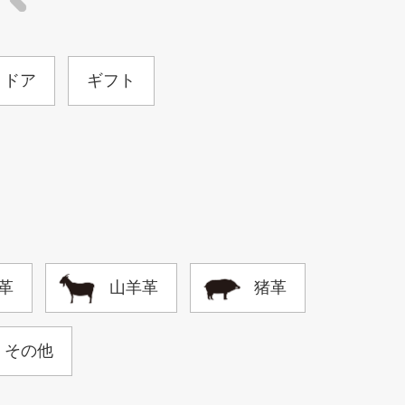
トドア
ギフト
革
山羊革
猪革
その他