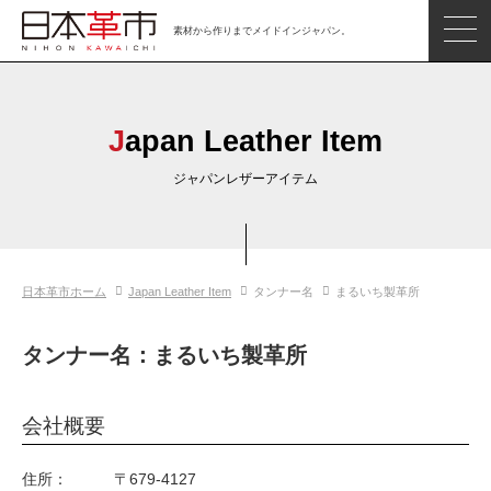
素材から作りまでメイドインジャパン。
ジャパンレザーアイテム
日本の革
Japan Leather Item
日本革市情報
ジャパンレザーアイテム
日本のタンナー
日本の皮革製品メーカー
日本革市ホーム
Japan Leather Item
タンナー名
まるいち製革所
革市通信
日本の革の良さを知ろう
タンナー名：まるいち製革所
お問い合わせ
会社概要
閲覧したアイテム
住所：
〒679-4127