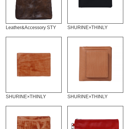
Leather&Accessory STY
SHURINE×THINLY
SHURINE×THINLY
SHURINE×THINLY