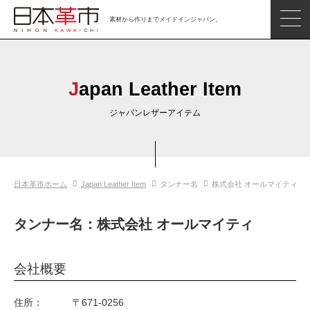
素材から作りまでメイドインジャパン。
ジャパンレザーアイテム
日本の革
Japan Leather Item
日本革市情報
ジャパンレザーアイテム
日本のタンナー
日本の皮革製品メーカー
日本革市ホーム
Japan Leather Item
タンナー名
株式会社 オールマイティ
革市通信
日本の革の良さを知ろう
タンナー名：株式会社 オールマイティ
お問い合わせ
会社概要
閲覧したアイテム
住所：
〒671-0256