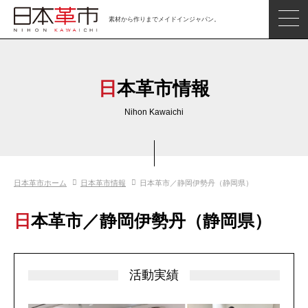
素材から作りまでメイドインジャパン。
ジャパンレザーアイテム
日本の革
日本革市情報
日本革市情報
Nihon Kawaichi
日本のタンナー
日本の皮革製品メーカー
日本革市ホーム
日本革市情報
日本革市／静岡伊勢丹（静岡県）
革市通信
日本の革の良さを知ろう
日本革市／静岡伊勢丹（静岡県）
お問い合わせ
閲覧したアイテム
活動実績