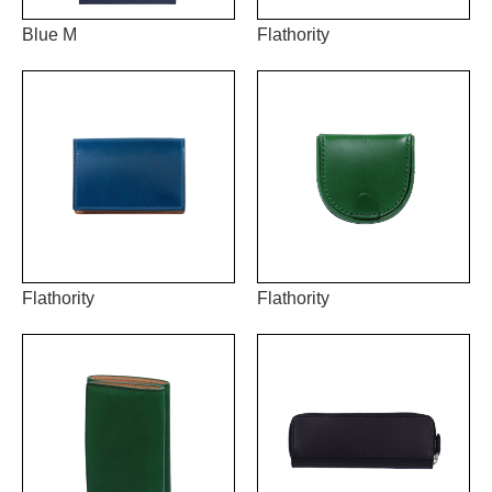
Blue M
Flathority
Flathority
Flathority