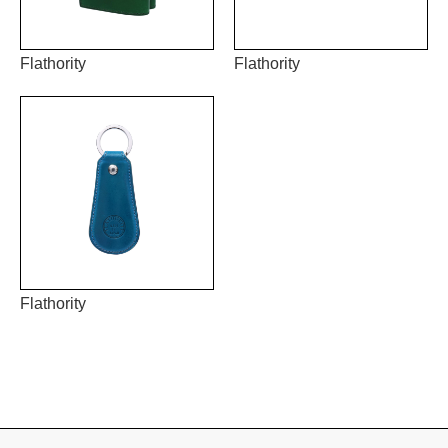
Flathority
Flathority
Flathority