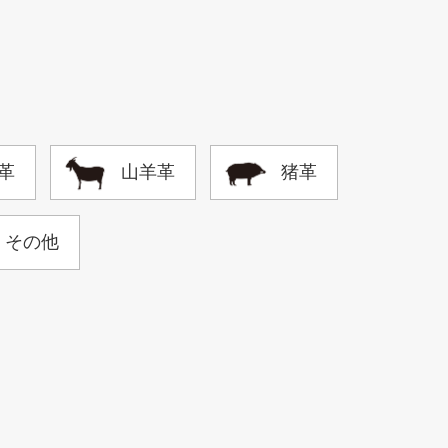
革
山羊革
猪革
その他