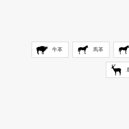
牛革
馬革