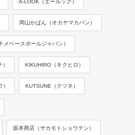
）
A-LOOK（エールック）
）
岡山かばん（オカヤマカバン）
pan（カナメベースボールジャパン）
イチ）
KIKUHIRO（キクヒロ）
ョウ）
KUTSUNE（クツネ）
坂本商店（サカモトショウテン）