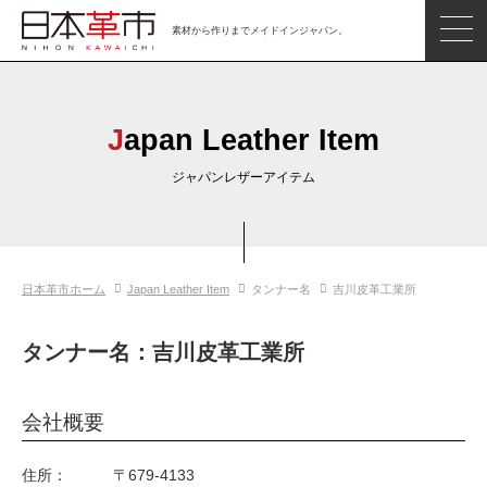
素材から作りまでメイドインジャパン。
ジャパンレザーアイテム
日本の革
Japan Leather Item
日本革市情報
ジャパンレザーアイテム
日本のタンナー
日本の皮革製品メーカー
日本革市ホーム
Japan Leather Item
タンナー名
吉川皮革工業所
革市通信
日本の革の良さを知ろう
タンナー名：吉川皮革工業所
お問い合わせ
会社概要
閲覧したアイテム
住所：
〒679-4133