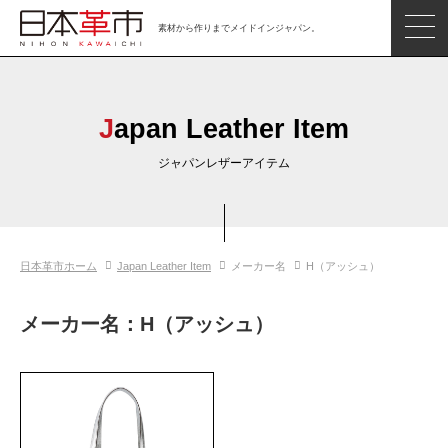
素材から作りまでメイドインジャパン。
ジャパンレザーアイテム
日本の革
Japan Leather Item
日本革市情報
ジャパンレザーアイテム
日本のタンナー
日本の皮革製品メーカー
日本革市ホーム
Japan Leather Item
メーカー名
H（アッシュ）
革市通信
日本の革の良さを知ろう
メーカー名：H（アッシュ）
お問い合わせ
閲覧したアイテム