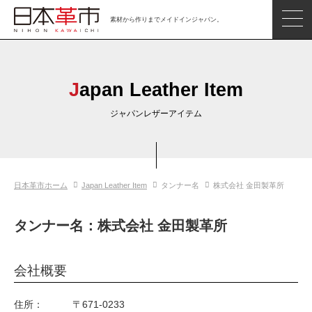
素材から作りまでメイドインジャパン。
ジャパンレザーアイテム
日本の革
Japan Leather Item
日本革市情報
ジャパンレザーアイテム
日本のタンナー
日本の皮革製品メーカー
日本革市ホーム
Japan Leather Item
タンナー名
株式会社 金田製革所
革市通信
日本の革の良さを知ろう
タンナー名：株式会社 金田製革所
お問い合わせ
会社概要
閲覧したアイテム
住所：
〒671-0233