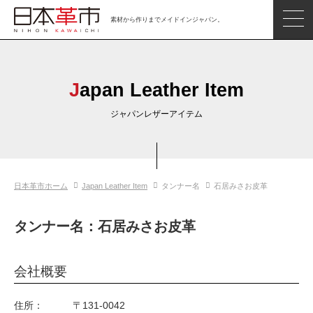
素材から作りまでメイドインジャパン。
ジャパンレザーアイテム
日本の革
Japan Leather Item
日本革市情報
ジャパンレザーアイテム
日本のタンナー
日本の皮革製品メーカー
日本革市ホーム
Japan Leather Item
タンナー名
石居みさお皮革
革市通信
日本の革の良さを知ろう
タンナー名：石居みさお皮革
お問い合わせ
会社概要
閲覧したアイテム
住所：
〒131-0042