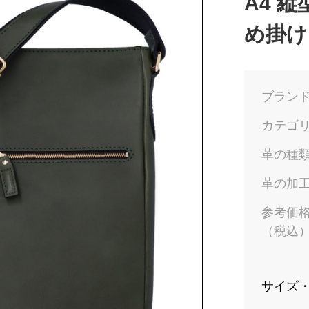
A4 
め掛け
ブラン
カテゴ
革の種
革の加
参考価
（税込
サイズ