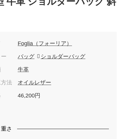
縦型 牛革 ショルダーバッグ 斜
ド
Foglia（フォーリア）
リー
バッグ
ショルダーバッグ
類
牛革
工方法
オイルレザー
格
46,200円
）
・重さ