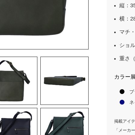
縦：3
横：2
マチ・
ショル
重さ（
カラー
ブ
ネ
掲載アイ
「メーカ