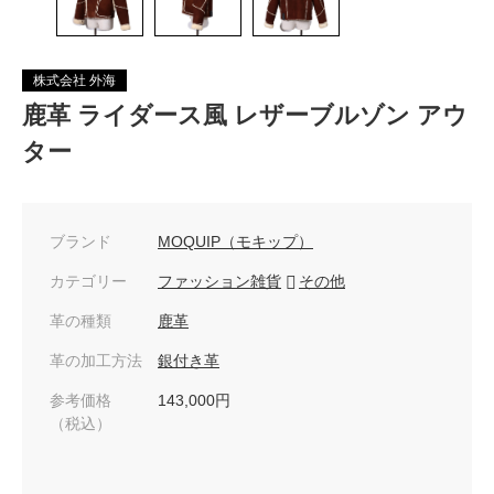
株式会社 外海
鹿革 ライダース風 レザーブルゾン アウ
ター
ブランド
MOQUIP（モキップ）
カテゴリー
ファッション雑貨
その他
革の種類
鹿革
革の加工方法
銀付き革
参考価格
143,000円
（税込）