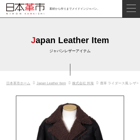
素材から作りまでメイドインジャパン。
ジャパンレザーアイテム
日本の革
Japan Leather Item
日本革市情報
ジャパンレザーアイテム
日本のタンナー
日本の皮革製品メーカー
日本革市ホーム
Japan Leather Item
株式会社 外海
鹿革 ライダース風 レザ
革市通信
日本の革の良さを知ろう
お問い合わせ
閲覧したアイテム