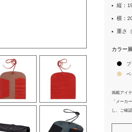
縦：19
横：20
重さ（
カラー
ブ
ベ
掲載アイ
「メーカ
し、ご確