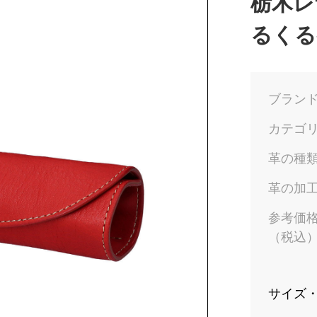
栃木レ
るくる
ブラン
カテゴ
革の種
革の加
参考価
（税込
サイズ