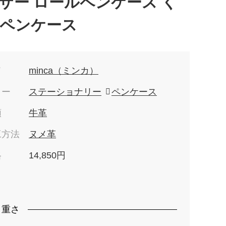
ザー ロールペンケース く
ペンケース
ド
minca（ミンカ）
リー
ステーショナリー
ペンケース
類
牛革
工方法
ヌメ革
格
14,850円
）
・重さ