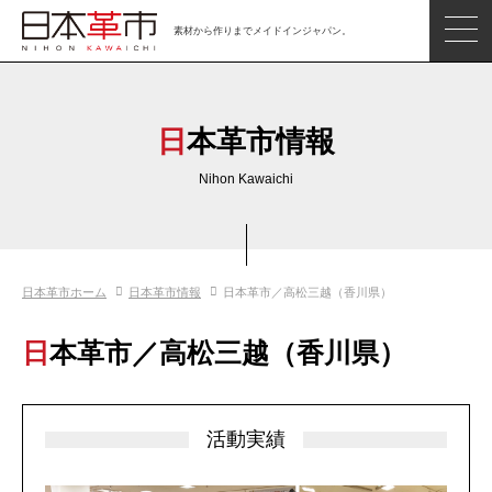
素材から作りまでメイドインジャパン。
ジャパンレザーアイテム
日本の革
日本革市情報
日本革市情報
Nihon Kawaichi
日本のタンナー
日本の皮革製品メーカー
日本革市ホーム
日本革市情報
日本革市／高松三越（香川県）
革市通信
日本の革の良さを知ろう
日本革市／高松三越（香川県）
お問い合わせ
閲覧したアイテム
活動実績