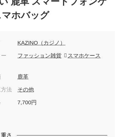
い 鹿革 スマートフォンケ
スマホバッグ
ド
KAZINO（カジノ）
リー
ファッション雑貨
スマホケース
類
鹿革
工方法
その他
格
7,700円
）
・重さ