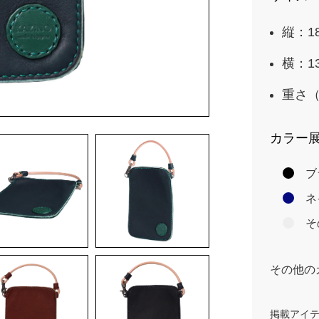
縦：1
横：1
重さ（
カラー
ブ
ネ
そ
その他の
掲載アイ