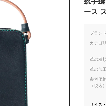
総手縫
ース 
ブラン
カテゴ
革の種
革の加
参考価
（税込
サイズ