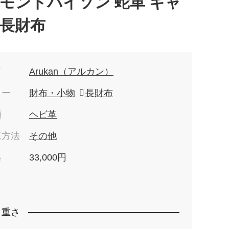
モンドパイソン 蛇革 ギャ
長財布
ド
Arukan（アルカン）
リー
財布・小物
長財布
類
ヘビ革
工方法
その他
格
33,000円
）
・重さ