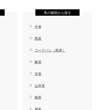
革の種類から探す
牛革
馬革
コードバン（馬革）
豚革
羊革
山羊革
猪革
鹿革