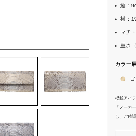
縦：9
横：1
マチ・
重さ（
カラー
ゴ
掲載アイ
「メーカ
し、ご確