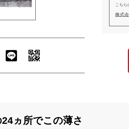
こちら
株式会
の24ヵ所でこの薄さ