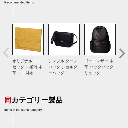
Recommended Items
オリジナル ユニ
シンプル ターン
ゴートレザー 本
総手
セックス 極薄 本
ロック ショルダ
革 バックパック
バン
革 ミニ財布
ーバッグ
リュック
入れ
ス
同カテゴリー製品
Items in the same category