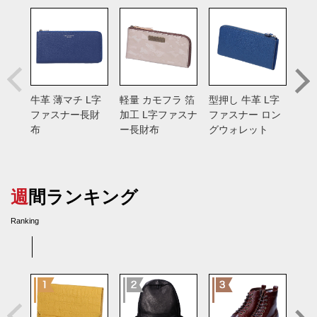
牛革 薄マチ L字
軽量 カモフラ 箔
型押し 牛革 L字
エル
ファスナー長財
加工 L字ファスナ
ファスナー ロン
押し
布
ー長財布
グウォレット
チ
週間ランキング
Ranking