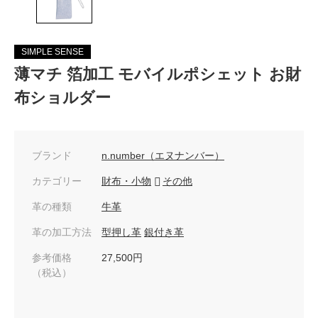
SIMPLE SENSE
薄マチ 箔加工 モバイルポシェット お財
布ショルダー
ブランド
n.number（エヌナンバー）
カテゴリー
財布・小物
その他
革の種類
牛革
革の加工方法
型押し革
銀付き革
参考価格
27,500円
（税込）