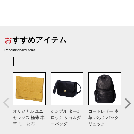
おすすめアイテム
Recommended Items
オリジナル ユニ
シンプル ターン
ゴートレザー 本
総手
セックス 極薄 本
ロック ショルダ
革 バックパック
バン
革 ミニ財布
ーバッグ
リュック
入れ
ス