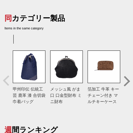
同カテゴリー製品
Items in the same category
甲州印伝 伝統工
メッシュ風 がま
箔加工 牛革 キー
箔加
芸 鹿革 漆 合切袋
口 口金型財布 ミ
チェーン付き マ
タイ
巾着バッグ
ニ財布
ルチキーケース
薄
週間ランキング