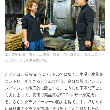
上田秀明社長（右）と工場長（役員）の北森さん。コミュニケー
ションしつつ仕事を進める。
たとえば、石灰漬けはバットルではなく、水温と水量を
コントロールできるドラムで行う。余分な脂はフレッシ
ングマシンで徹底的に除去する。こうした丁寧な下ごし
らえによって、安価で高品質なSDGsレザーが完成す
る。さらにグラブメーカーの協力を得て、手に取りやす
い価格帯のグラブを市場に送り出すことに成功したの