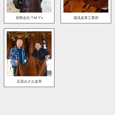
有限会社 T.M.Y’s
湯浅皮革工業所
石居みさお皮革