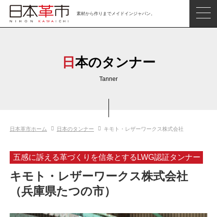
素材から作りまでメイドインジャパン。
ジャパンレザーアイテム
日本の革
日本のタンナー
日本革市情報
Tanner
日本のタンナー
日本の皮革製品メーカー
日本革市ホーム
日本のタンナー
キモト・レザーワークス株式会社
革市通信
日本の革の良さを知ろう
五感に訴える革づくりを信条とするLWG認証タンナー
お問い合わせ
キモト・レザーワークス株式会社
閲覧したアイテム
（兵庫県たつの市）