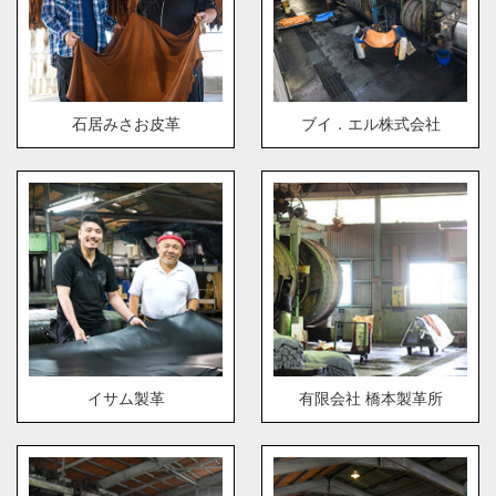
石居みさお皮革
ブイ．エル株式会社
イサム製革
有限会社 橋本製革所