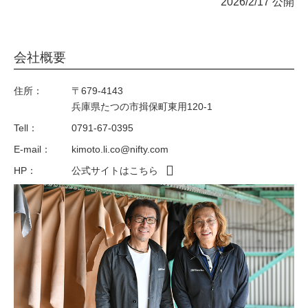
2026/2/17 公開
会社概要
住所：
〒679-4143
兵庫県たつの市揖保町東用120-1
Tell：
0791-67-0395
E-mail：
kimoto.li.co@nifty.com
HP：
公式サイトはこちら