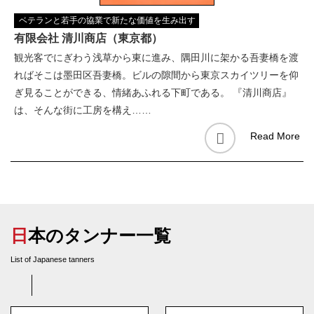
ベテランと若手の協業で新たな価値を生み出す
有限会社 清川商店（東京都）
観光客でにぎわう浅草から東に進み、隅田川に架かる吾妻橋を渡
ればそこは墨田区吾妻橋。ビルの隙間から東京スカイツリーを仰
ぎ見ることができる、情緒あふれる下町である。 『清川商店』
は、そんな街に工房を構え……
Read More
日本のタンナー一覧
List of Japanese tanners